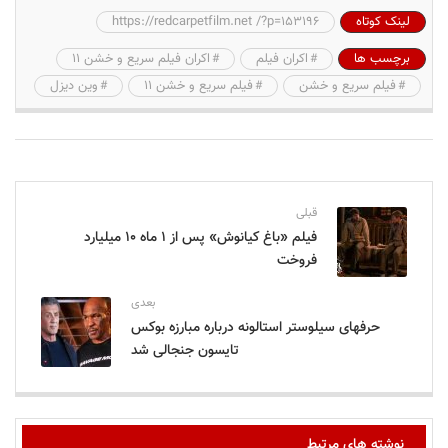
لینک کوتاه
https://redcarpetfilm.net /?p=153196
برچسب ها
اکران فیلم
اکران فیلم سریع و خشن ۱۱
فیلم سریع و خشن
فیلم سریع و خشن ۱۱
وین دیزل
قبلی
فیلم «باغ کیانوش» پس از ۱ ماه ۱۰ میلیارد
فروخت
بعدی
حرفهای سیلوستر استالونه درباره مبارزه بوکس
تایسون جنجالی شد
نوشته های مرتبط