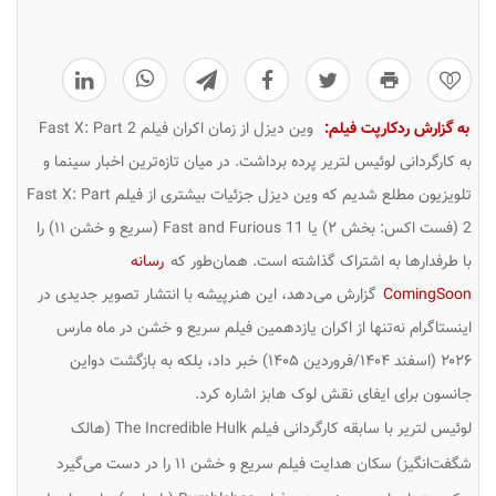
0
به گزارش ردکارپت فیلم:
وین دیزل از زمان اکران فیلم Fast X: Part 2
به کارگردانی لوئیس لتریر پرده برداشت.
در میان تازه‌ترین اخبار سینما و
تلویزیون مطلع شدیم که
وین دیزل
جزئیات بیشتری از فیلم Fast X: Part
2 (فست اکس: بخش ۲) یا Fast and Furious 11 (سریع و خشن ۱۱) را
با طرفدارها به اشتراک گذاشته است. همان‌طور که
رسانه
ComingSoon
گزارش می‌دهد، این هنرپیشه با انتشار تصویر جدیدی در
اینستاگرام نه‌تنها از اکران یازدهمین فیلم سریع و خشن در ماه مارس
۲۰۲۶ (اسفند ۱۴۰۴/فروردین ۱۴۰۵) خبر داد، بلکه به بازگشت
دواین
جانسون
برای ایفای نقش لوک هابز اشاره کرد.
لوئیس لتریر
با سابقه کارگردانی فیلم The Incredible Hulk (هالک
شگفت‌انگیز) سکان هدایت فیلم سریع و خشن ۱۱ را در دست می‌گیرد