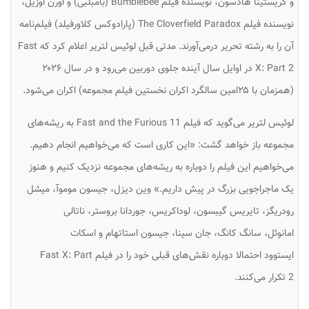
و
کریستینا هادسون
، نویسنده فیلم Bumblebee (بامبلبی) و
اورن اوزیل
،
نویسنده فیلم The Cloverfield Paradox (پارادوکس کلاورفیلد) فیلم‌نامه
آن را به رشته تحریر درمی‌آورند. مدتی قبل لوئیس لتریر اعلام کرد که Fast
X: Part 2 در اوایل سال آینده جلوی دوربین می‌رود و در سال ۲۰۲۶
(همزمان با ۲۵امین سالگرد اکران نخستین فیلم مجموعه) اکران می‌شود.
لوئیس لتریر می‌گوید که فیلم Fast and the Furious 11 به ریشه‌های
مجموعه باز خواهد گشت: «این کاری است که می‌خواهیم انجام دهیم.
می‌خواهیم این فیلم را دوباره به ریشه‌های مجموعه نزدیک کنیم و هنوز
یک ماجراجویی بزرگ در پیش داریم.» وین دیزل،
جیسون موموآ
،
میشل
رودریگز
،
تایریس گیبسون
،
لوداکریس
،
جوردانا بروستر
،
ناتالی
امانوئل
،
سانگ کانگ
،
جان سینا
،
جیسون استاتهام
و
اسکات
ایستوود
احتمالا دوباره نقش‌های قبلی خود را در فیلم Fast X: Part
2 تکرار می‌کنند.