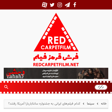
ف
ر
ش
ق
ر
م
خانه
سینما
کدام فیلم‌های ایرانی به جشنواره سانتاباربارا آمریکا رفتند؟
ز