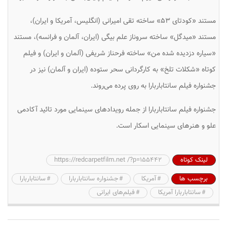
مستند «کودتای ۵۳» ساخته تقی امیرانی (انگلیس، آمریکا و ایران)،
مستند «میدگل» ساخته سروناز علم بیگی (ایران، آلمان و فرانسه)، مستند
«سیاره دزدیده شده من» ساخته فرحناز شریفی (آلمان و ایران) و فیلم
کوتاه «شکلات تلخ» به کارگردانی سحر ستوده (ایران و آلمان) نیز در
جشنواره فیلم سانتاباربارا به روی پرده می‌روند.
جشنواره فیلم سانتاباربارا از جمله رویدادهای سینمایی مورد تائید آکادمی
علو و هنرهای سینمایی اسکار است.
لینک کوتاه
https://redcarpetfilm.net /?p=155442
برچسب ها
آمریکا
جشنواره سانتاباربارا
سانتاباربارا
سانتاباربارا آمریکا
فیلم‌های ایرانی