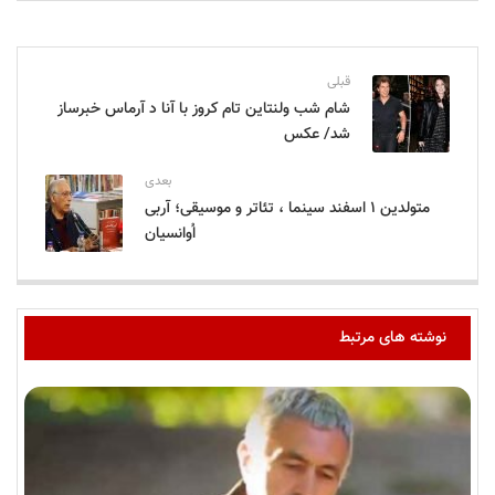
قبلی
شام شب ولنتاین تام کروز با آنا د آرماس خبرساز
شد/ عکس
بعدی
متولدین ۱ اسفند سینما ، تئاتر و موسیقی؛ آربی
اُوانسیان
نوشته های مرتبط