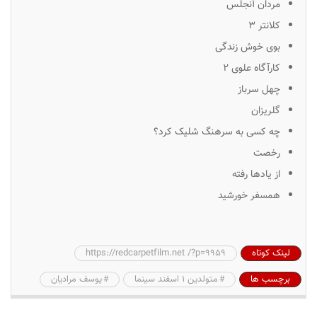
مردان آنجلس
کلانتر ۳
بوی خوش زندگی
کارآگاه علوی ۲
چهل سرباز
گلریزان
چه کسی به سرهنگ شلیک کرد؟
رخصت
از یادها رفته
همسفر خورشید
لینک کوتاه
https://redcarpetfilm.net /?p=9959
برچسب ها
متولدین ۱ اسفند سینما
یوسف مرادیان