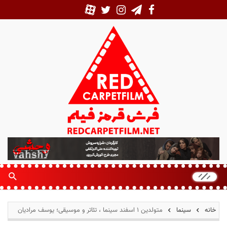
ف
ر
ش
ق
ر
م
خانه
سینما
متولدین ۱ اسفند سینما ، تئاتر و موسیقی؛ یوسف مرادیان
ز