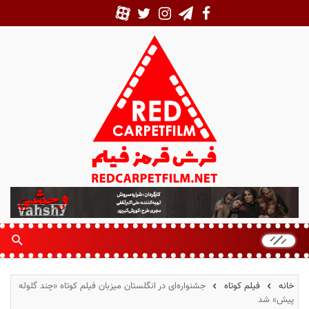
ف
ر
ش
ق
ر
م
خانه
فیلم کوتاه
جشنواره‌ای در انگلستان میزبان فیلم کوتاه «چند گلوله
ز
پیش» شد