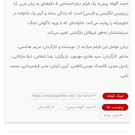
«چند گلوله پیش» یک فیلم درام-اجتماعی ۵ دقیقه‌ای به زبان عربی (با
زیرنویس انگلیسی و فارسی) است که زندگی ساده و گرم یک خانواده در
خاورمیانه را روایت می‌کند؛ خانواده‌ای که با ورود ناگهانی جنگ،
سرنوشتشان به‌طور غیرقابل بازگشتی تغییر می‌کند.
برخی عوامل این فیلم عبارتند از: نویسنده و کارگردان: مریم هاشمی،
مشاور کارگردان: سید هادی مهدوی، بازیگران: رضا شفاعی، لیلا مارالانی،
راحیل عبدی، قاصدک موسی‌کاظمی، آیین آرمان، مدیر فیلمبرداری: محمد
نامی.
لینک کوتاه
https://redcarpetfilm.net /?p=159523
برچسب ها
«چند گلوله پیش»
انگلستان
فیلم کوتاه