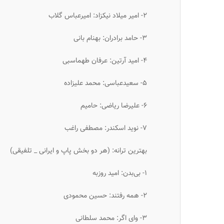
۲- امیر میلاد نیکزاد: امیرعباس گلاب
۳- حامد برادران: بهنام بانی
۴- امید آرتین: عرفان طهماسبی
۵- سعیدعباسی: محمد علیزاده
۶- علیرضا ریاضی: حامیم
۷- نوید اسکندر: مصطفی راغب
بهترین ترانه: (هر دو بخش پاپ و ایرانی _ تلفیقی)
۱- بی‌بدن: امید روزبه
۲- همه رفتند: حسین محمودی
۳- وای اگر: محمد سلطانی