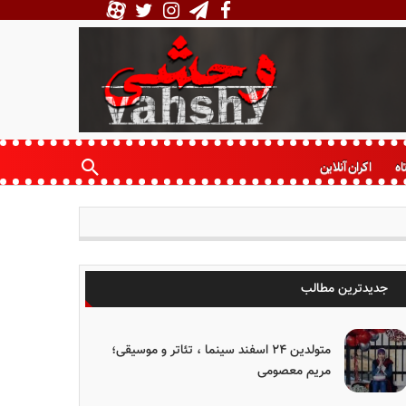
اه
اکران آنلاین
جدیدترین مطالب
متولدین ۲۴ اسفند سینما ، تئاتر و موسیقی؛
مریم معصومی