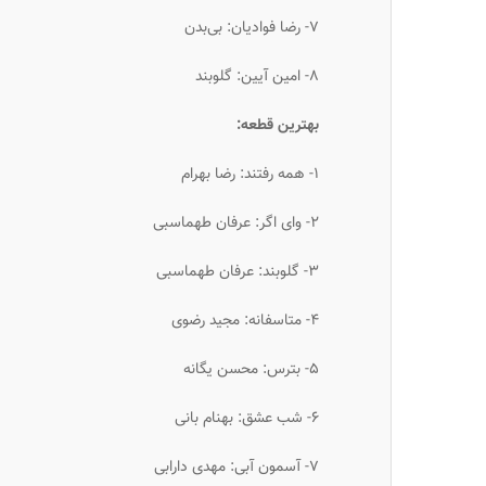
۷- رضا فوادیان: بی‌بدن
۸- امین آیین: گلوبند
بهترین قطعه:
۱- همه رفتند: رضا بهرام
۲- وای اگر: عرفان طهماسبی
۳- گلوبند: عرفان طهماسبی
۴- متاسفانه: مجید رضوی
۵- بترس: محسن یگانه
۶- شب عشق: بهنام بانی
۷- آسمون آبی: مهدی دارابی