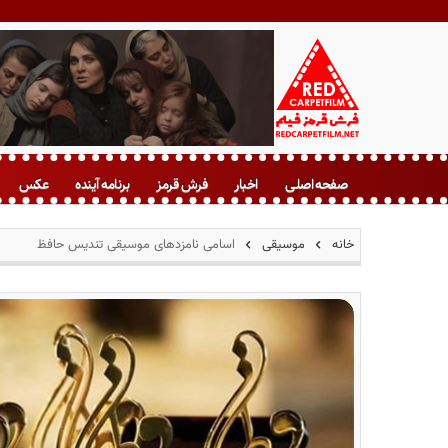
ف
ر
صفحه اصلی
اخبار
فرش قرمز
برنامه آینده
عکس
ش
ق
ر
خانه
موسیقی
اسامی نامزدهای موسیقی تندیس حافظ
م
ز