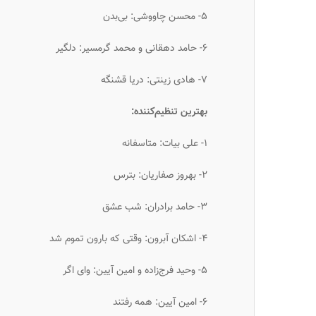
۵- محسن چاووشی: بی‌بدن
۶- حامد دهقانی و محمد گرمسیر: دلگیر
۷- هادی زینتی: دریا قشنگه
بهترین تنظیم‌کننده:
۱- علی بیات: متاسفانه
۲- بهروز صفاریان: بترس
۳- حامد برادران: شب عشق
۴- اشکان آبرون: وقتی که بارون تموم شد
۵- وحید فرج‌زاده و امین آیین: وای اگر
۶- امین آیین: همه رفتند