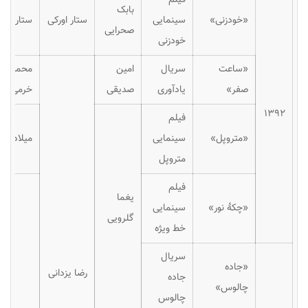
بابک
«خودزنی»
سینمایی
ستار اورکی
ستار اورک
صحرایی
خودزنی
«ساعت
سریال
امین
محمد
صفر»
یادآوری
صدیقی
خرمی‌نژاد
۱۳۹۲
فیلم
«متروپل»
سینمایی
میلاد عد
متروپل
فیلم
یغما
«چکهٔ نور»
سینمایی
گلرویی
خط ویژه
سریال
«جاده
رضا یزدانی
جاده
چالوس»
چالوس