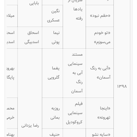
سریال از
بابایی
یادها
نگین
«حقم نبود»
میلاد باب
رفته
عسکری
«تو خودم
نیما
اسحاق
اسحاق
می‌سوزم»
پوتی
اسدبیگی
اسدبیگی
مستند
سینمایی
«آبی به رنگ
یغما
بهروز
آبی به
آسمان»
گلرویی
پایگان
رنگ
۱۳۹۸
آسمان
فیلم
«اینجا
روزبه
محمد
سینمایی
تهرونه»
بمانی
خرمی‌نژاد
کروکودیل
رضا یزدانی
«سایه نشو
حنیف
بهنام