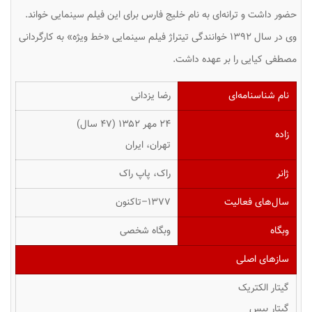
حضور داشت و ترانه‌ای به نام خلیج فارس برای این فیلم سینمایی خواند.
وی در سال ۱۳۹۲ خوانندگی تیتراژ فیلم سینمایی «خط ویژه» به کارگردانی
مصطفی کیایی را بر عهده داشت.
نام شناسنامه‌ای
رضا یزدانی
۲۴ مهر ۱۳۵۲ ‏(۴۷ سال)
زاده
تهران، ایران
ژانر
راک، پاپ راک
سال‌های فعالیت
۱۳۷۷–تاکنون
وبگاه
وبگاه شخصی
سازهای اصلی
گیتار الکتریک
گیتار بیس