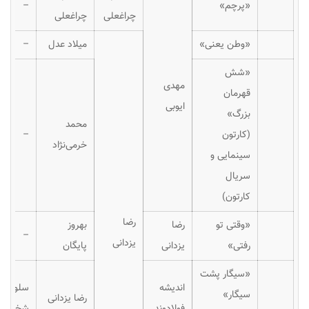
«پرچم»
–
چراغعلی
چراغعلی
«وطن یعنی»
میلاد عدل
–
«شش
مهدی
قهرمان
ایوبی
بزرگ»
محمد
(کارتون
–
خرمی‌نژاد
سینمایی و
سریال
کارتون)
رضا
«وقتی تو
رضا
بهروز
–
یزدانی
رفتی»
یزدانی
پایگان
«سیگار پشت
اندیشه
سلول
سیگار»
رضا یزدانی
فولادوند
شخصی