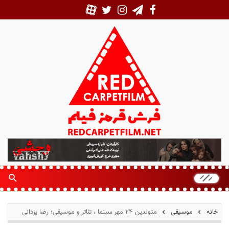
ف
ر
ش
ق
ر
م
خانه
موسیقی
متولدین ۲۴ مهر سینما ، تئاتر و موسیقی؛ رضا یزدانی
ز