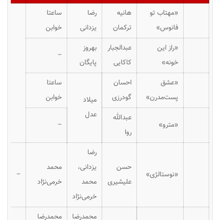
«مهتاب تو
هانیه
رضا
ساعتا
فانوس»
ترکمان
یزدانی
خوابن
«راز این
عبدالجبار
بهروز
–
خونه»
کاکایی
پایگان
«عشق
احسان
ساعتا
پست‌مدرن»
گودرزی
خوابن
میلاد
عدل
عبدالله
«مترو»
–
روا
رضا
حسن
یزدانی،
محمد
«نوستالژی»
–
علیشیری
محمد
خرمی‌نژاد
خرمی‌نژاد
محمدرضا
محمدرضا