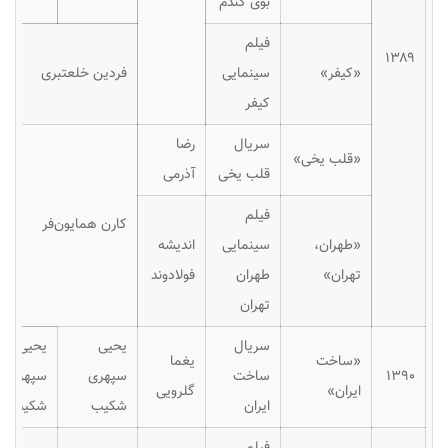
بوی گندم
فیلم
۱۳۸۹
«کیفر»
سینمایی
فردین خلعتبری
کیفر
سریال
رضا
«قلب یخی»
قلب یخی
آذرمی
فیلم
کارن همایون‌فر
«طهران،
سینمایی
اندیشه
تهران»
طهران
فولادوند
تهران
سریال
یحیی
یحیی
«ساخت
یغما
۱۳۹۰
ساخت
سپهری
سپهری
ایران»
گلرویی
ایران
شکیب
شکیب
فیلم