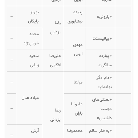
پدیده
بهروز
«بارونی»
–
نیشابوری
پایگان
رضا
یزدانی
محمد
«پیانیست»
–
خرمی‌نژاد
مهدی
ایوبی
«پونزده
علیرضا
سعید
–
سالگی»
افکاری
زمانی
«دام دگر
مولانا
–
نهاده‌ام»
میلاد عدل
«لعنتی‌های
علیرضا
دوست
–
رضا
باران
داشتنی»
یزدانی
«به فکر سالم
محمدرضا
آرش
–