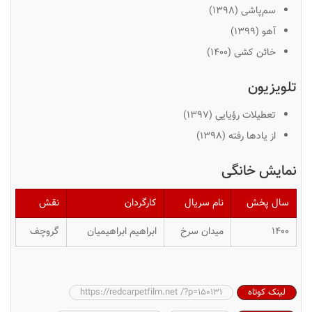
سم‌پاشی (۱۳۹۸)
آهو (۱۳۹۹)
خائن کشی (۱۴۰۰)
تلویزیون
تعطیلات رؤیایی (۱۳۹٧)
از یادها رفته (۱۳۹٨)
نمایش خانگی
سال پخش
نام سریال
کارگردان
نقش
۱۴۰۰
میدان سرخ
ابراهیم ابراهیمیان
گروچف
لینک کوتاه
https://redcarpetfilm.net /?p=150131