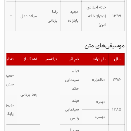
خانه اجدادی
مجید
رضا
۱۳۹۹
(تیتراژ خانه
میلاد عدل
–
بابازاده
یزدانی
امن)
موسیقی‌های متن
سال
نام ترانه
نام اثر
ترانه‌سرا
آهنگساز
تنظیم‌کنن
فیلم
حمیدرضا
۱۳۸۲
«لاله‌زار»
سینمایی
صدری
حکم
رضا یزدانی
فیلم
«پدر»
بهروز
۱۳۸۵
سینمایی
پایگان
«پسر»
رئیس
سریال