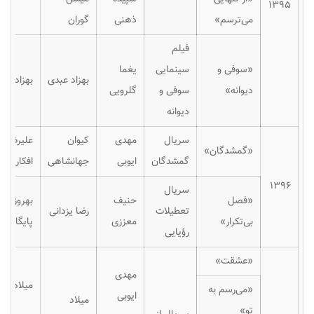
۱۳۹۵
می‌ترسم»
ذهنی
گوران
فیلم
«سوفی و
سینمایی
یغما
بهزاد عبدی
بهزاد عب
دیوانه»
سوفی و
گلرویی
دیوانه
سریال
مهدی
کیوان
علیرضا
«گمشدگان»
گمشدگان
ایوبی
جهانشاهی
افکاری
۱۳۹۶
سریال
«فصل
حنیف
بهروز
تعطیلات
رضا یزدانی
بی‌تکرار»
معززی
پایگان
رؤیایی
«عشقت»
مهدی
میلاد عد
«می‌رسم به
ایوبی
میلاد
تو»