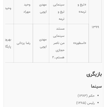
«تیغ و
سینمایی
مهدی
وحید
وحید مهر
ترمه»
تیغ و
ایوبی
مهراد
ترمه
۱۳۹۹
مستند
سینمایی
مهدی
بهروز
«اسطوره»
من ناصر
رضا یزدانی
ایوبی
پایگان
حجازی
هستم…۲
بازیگری
سینما
حکم (۱۳۸۳)
رئیس (۱۳۸۵)