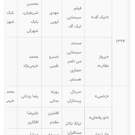
محسن
فیلم
مهدی
شریفیان،
بابک
«تیک آف»
سینمایی
ایوبی
بابک
شهرکی
تیک آف
شهرکی
۱۳۹۴
مستند
سینمایی
«پرواز
خسرو
محمد
من ناصر
عقاب»
نقیبی
خرمی‌نژاد
حجازی
هستم…
سریال
روزبه
محمد
«زخمی»
رضا یزدانی
پرستاران
بمانی
خرمی‌نژاد
افشین
علیرضا
«تو رفته‌ای»
مقدم
افکاری
ترانهٔ تئاتر
مسافران
«از تنهایی
سپیده
میشل