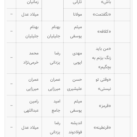
باش»
تارانی
زمانیان
«نگفتمت»
مولانا
میلاد عدل
–
میثم
بهنام
بهنام
«کلافه»
–
یوسفی
جلیلیان
جلیلیان
«من باید
مهدی
رضا
محمد
زنگ بزنم به
–
ایوبی
یزدانی
خرمی‌نژاد
بچگیم»
«وقتی تو
حسن
عمران
عمران
–
نیستی»
علیشیری
میرزایی
میرزایی
میثم
امید
رامین
«قرمز»
–
یوسفی
جامع
عبداللهی
اندیشه
رضا
«قرنطینه»
میلاد عدل
–
فولادوند
یزدانی