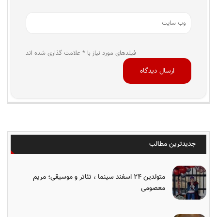
فیلدهای مورد نیاز با * علامت گذاری شده اند
جدیدترین مطالب
متولدین ۲۴ اسفند سینما ، تئاتر و موسیقی؛ مریم
معصومی