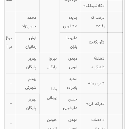
«کلاشینکف»
«رفت که
پدیده
محمد
رفت»
نیشابوری
خرمی‌نژاد
علیرضا
آرش
دوئل
«آوانگارد»
باران
زمانیان
در آینه
«هفتهٔ
مهدی
بهروز
بهروز
دلتنگی»
ایوبی
پایگان
پایگان
مجید
بهنام
«این روزا»
–
بابازاده
شهرکی
رضا
یزدانی
حسن
بهروز
«درکم کن»
–
علیشیری
پایگان
«اعصاب
مهدی
هومن
–
ندارم»
ایوبی
اژدری