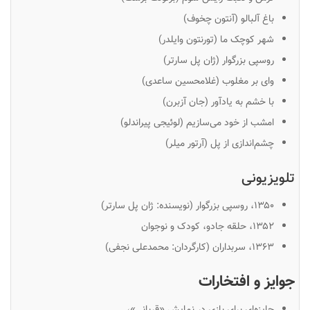
باغ آلبالو (آنتون چخوف)
شهر کوچک ما (تورنتون وایلدر)
روسپی بزرگوار (ژان پل سارتر)
وای بر مغلوب (غلامحسین ساعدی)
با خشم به یادآور (جان آزبرن)
امشب از خود می‌سازیم (لوئیجی پیراندلو)
چشم‌اندازی از پل (آرتور میلر)
تلویزیونی
۱۳۵۰، روسپی بزرگوار (نویسنده: ژان پل سارتر)
۱۳۵۲، حلقه جادو، کودک و نوجوان
۱۳۶۳، سربداران (کارگردان: محمدعلی نجفی)
جوایز و افتخارات
جایزه‌ای برای بازی در نمایش «قربانی»،