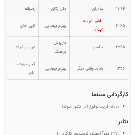
۱۳۶۴
مادیان
علی ژکان
رضوانه
باشو، غریبه
۱۳۶۵
بهرام بیضایی
نایی جان
کوچک
داریوش
۱۳۶۵
طلسم
عروس مُرده
فرهنگ
کیان، ویدا،
۱۳۶۶
شاید وقتی دیگر
بهرام بیضایی
مادر
کارگردانی سینما
حادثه قریب‌الوقوع (در کشور سوئد)
تئاتر
۱۳۷۰ مده‌آ (بعلاوه نویسنده، کارگردان)