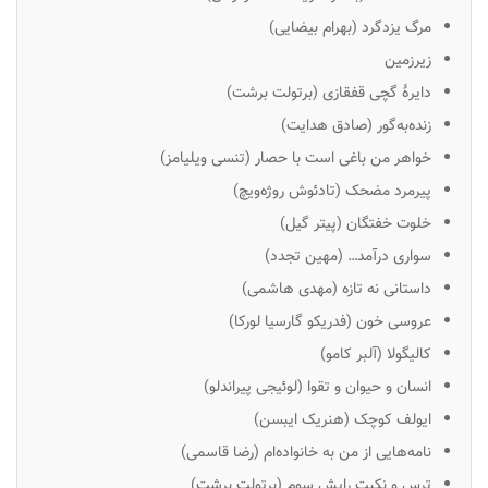
مرگ یزدگرد (بهرام بیضایی)
زیرزمین
دایرهٔ گچی قفقازی (برتولت برشت)
زنده‌به‌گور (صادق هدایت)
خواهر من باغی است با حصار (تنسی ویلیامز)
پیرمرد مضحک (تادئوش روژه‌ویچ)
خلوت خفتگان (پیتر گیل)
سواری درآمد… (مهین تجدد)
داستانی نه تازه (مهدی هاشمی)
عروسی خون (فدریکو گارسیا لورکا)
کالیگولا (آلبر کامو)
انسان و حیوان و تقوا (لوئیجی پیراندلو)
ایولف کوچک (هنریک ایبسن)
نامه‌هایی از من به خانواده‌ام (رضا قاسمی)
ترس و نکبت رایش سوم (برتولت برشت)