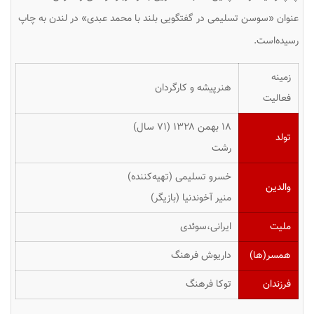
عنوان «سوسن تسلیمی در گفتگویی بلند با محمد عبدی» در لندن به چاپ
رسیده‌است.
زمینه
هنرپیشه و کارگردان
فعالیت
۱۸ بهمن ۱۳۲۸ ‏(۷۱ سال)
تولد
رشت
خسرو تسلیمی (تهیه‌کننده)
والدین
منیر آخوندنیا (بازیگر)
ملیت
ایرانی،سوئدی
همسر(ها)
داریوش فرهنگ
فرزندان
توکا فرهنگ