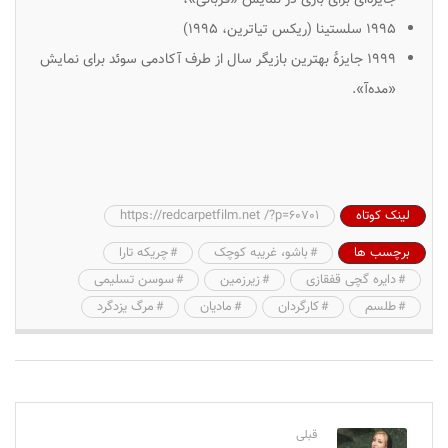
۱۹۹۵ سلستینا (ریکس تیاترین، ۱۹۹۵)
۱۹۹۹ جایزهٔ بهترین بازیگر سال از طرف آکادمی سوئد برای نمایش
«مده‌آ».
لینک کوتاه
https://redcarpetfilm.net /?p=60701
برچسب ها
باشو، غریبه کوچک
چریکه تارا
دایره گچی قفقازی
زیرزمین
سوسن تسلیمی
طلسم
کارگردان
مادیان
مرگ یزدگرد
قبلی