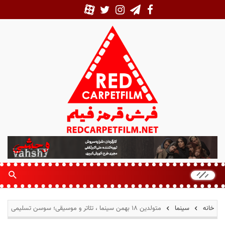
ف
ر
ش
ق
ر
م
خانه
سینما
متولدین ۱۸ بهمن سینما ، تئاتر و موسیقی؛ سوسن تسلیمی
ز