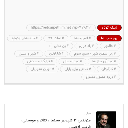
لینک کوتاه
https://redcarpetfilm.net /?p=47833
برچسب ها
اعجوبه‌ها
تماشا ۷۹
حلقه‌های ازدواج
خالتور
راه در رو
زن بدلی
زیر آسمان شهر - سری سوم
شارلاتان
شیر و عسل
عید آن سال‌ها
عید امسال
قرارگاه مسکونی
کارگردان
کلاهی برای باران
مهران غفوریان
ورود ممنوع ممنوع
قبلی
متولدین ۳ شهریور سینما ، تئاتر و موسیقی؛
فریبرز لاچینی