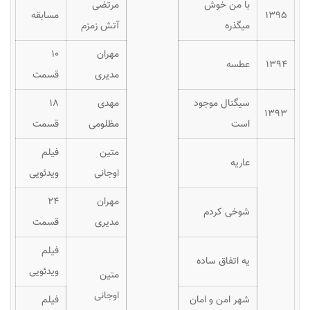
با من خوش
مرتضی
۱۳۹۵
مسابقه
میگذره
آتش زمزم
مهران
۱۰
۱۳۹۴
عطسه
مدیری
قسمت
سیگنال موجود
مهدی
۱۸
۱۳۹۳
است
مظلومی
قسمت
متین
فیلم
عاریه
اوجانی
ویدئویی
مهران
۲۴
شوخی کردم
مدیری
قسمت
فیلم
یه اتفاق ساده
ویدئویی
متین
اوجانی
شهر امن و امان
فیلم