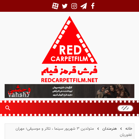
ف
ر
ش
ق
ر
م
خانه
هنرمندان
متولدین ۳ شهریور سینما ، تئاتر و موسیقی؛ مهران
ز
غفوریان