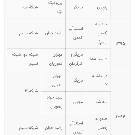
برزو نیک
پنچری
بازیگر
شبکهٔ سه
نژاد
خندوانه
استندآپ
(فصل
رامبد جوان
شبکه نسیم
کمدی
سوم)
۱۳۹۵
بازیگر و
مهران
شبکه دو، شبکه
همسایه‌ها
کارگردان
غفوریان
نسیم
در حاشیه
مهران
بازیگر
۲
مدیری
شبکه ۳
سید جواد
سه شو
مجری
رضویان
۱۳۹۴
خندوانه
استندآپ
(فصل
رامبد جوان
شبکه نسیم
کمدی