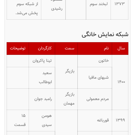
۱۳۷۳
لبخند سوم
از شبکه سوم
رشیدی
پخش می‌شد.
شبکه نمایش خانگی
سال
نام
سمت
کارگردان
توضیحات
خاتون
تینا پاکروان
بازیگر
سعید
شبهای مافیا
۱۴٠٠
ابوطالب
بازیگر
مردم معمولی
رامبد جوان
مهمان
هومن
۱۵
۱۳۹۹
قورباغه
سیدی
قسمت