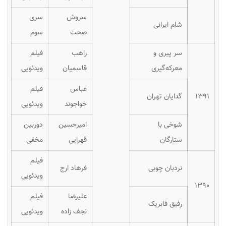
سروش
سری
شام ایرانی
صحت
سوم
سر پیری و
راهب
فیلم
معرکه‌گیری
قاسمیان
ویدئویی
عباس
فیلم
۱۳۹۱
گدایان تهران
خواجوند
ویدئویی
شوخی با
امیرحسین
دوربین
ستارگان
قهرایی
مخفی
فیلم
نردبان چوبی
فرهاد ارج
ویدئویی
۱۳۹۰
علیرضا
فیلم
رفیق فابریک
نجف زاده
ویدئویی