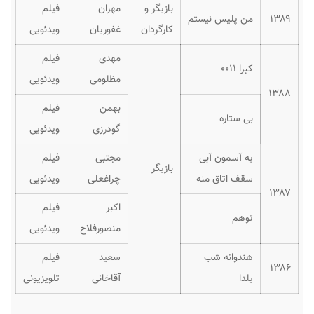
بازیگر و
مهران
فیلم
۱۳۸۹
من پلیس نیستم
کارگردان
غفوریان
ویدئویی
مهدی
فیلم
کبرا ۰۰۱۱
مظلومی
ویدئویی
۱۳۸۸
بهمن
فیلم
بی ستاره
گودرزی
ویدئویی
یه آسمون آبی
مجتبی
فیلم
بازیگر
سقف اتاق منه
چراغعلی
ویدئویی
۱۳۸۷
اکبر
فیلم
توهم
منصورفلاح
ویدئویی
هندوانه شب
سعید
فیلم
۱۳۸۶
یلدا
آقاخانی
تلویزیونی