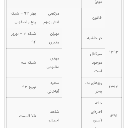
دوم)
مرتضی
بهار ۹۳ – شبکه
خاتون
آتش زمزم
پنج و اصفهان
مهران
شبکه ۳ – نوروز
در حاشیه
مدیری
۹۴
۱۳۹۳
سیگنال
مهدی
موجود
شبکه سه
مظلومی
است
روزهای بد،
سعید
۱۳۹۲
نوروز ۹۳
به‌در
آقاخانی
خانه
اجاره‌ای
شاهد
۱۳۹۱
۷۵ قسمت
(سری
احمدلو