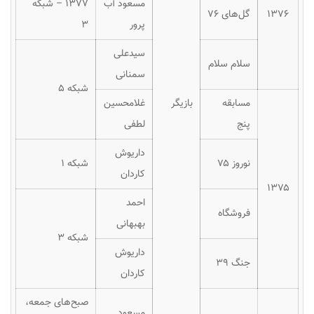
مسعود آب
۱۳۷۷ – شبکه
۱۳۷۶
گل‌های ۷۶
پرور
۳
سیدعلی
سلام سلام
سمنانی
شبکه ۵
مسابقه
بازیگر
غلامحسین
پنج
لطفی
داریوش
نوروز ۷۵
شبکه ۱
کاردان
۱۳۷۵
احمد
فروشگاه
بهبهانی
شبکه ۳
داریوش
جنگ ۳۹
کاردان
صبح‌های جمعه،
مسعود