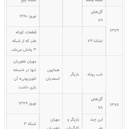
طبقه وسط
شبکه پنج
گل‌های
نوروز ۱۳۸۰
۷۹
۱۳۷۹
قطعات کوتاه
تماشا ۷۹
طنز که از شبکه
۳ پخش می‌شد.
مهران غفوریان
همایون
تنها در «نسخه
شب روباه
بازیگر
اسعدیان
تلویزیونی» آن
بازی داشت.
گل‌های
نوروز ۱۳۷۹
۱۳۷۸
۷۸
این چند
بازیگر و
مهران
شبکه ۳
نفر
کارگردان
غفوریان