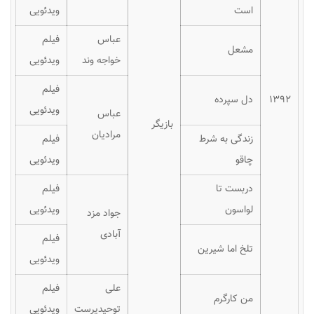
است
ویدئویی
عباس
فیلم
مشعل
خواجه وند
ویدئویی
فیلم
۱۳۹۲
دل سپرده
ویدئویی
عباس
بازیگر
مرادیان
زندگی به شرط
فیلم
چاقو
ویدئویی
دربست تا
فیلم
لواسون
ویدئویی
جواد مزد
آبادی
فیلم
تلخ اما شیرین
ویدئویی
علی
فیلم
من کارگرم
توحیدپرست
ویدئویی