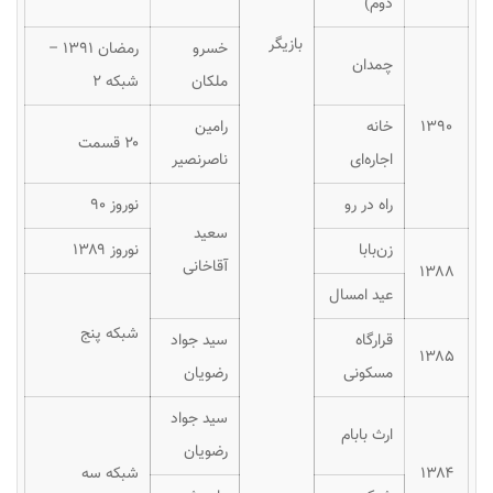
دوم)
بازیگر
خسرو
رمضان ۱۳۹۱ –
چمدان
ملکان
شبکه ۲
۱۳۹۰
خانه
رامین
۲۰ قسمت
اجاره‌ای
ناصرنصیر
راه در رو
نوروز ۹۰
سعید
زن‌بابا
نوروز ۱۳۸۹
آقاخانی
۱۳۸۸
عید امسال
شبکه پنج
قرارگاه
سید جواد
۱۳۸۵
مسکونی
رضویان
سید جواد
ارث بابام
رضویان
۱۳۸۴
شبکه سه