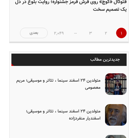
فتوکال «کوچ» روی فرش قرمز جشنواره؛ روایت بلوغ در دل
یک تصمیم سخت
صفحه‌بندی
…
بعدی
2,049
3
2
1
نوشته‌ها
جدیدترین مطالب
متولدین ۲۴ اسفند سینما ، تئاتر و موسیقی؛ مریم
معصومی
متولدین ۲۴ اسفند سینما ، تئاتر و موسیقی؛
اسفندیار منفردزاده