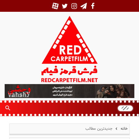
ف
ر
ش
ق
ر
م
خانه
جدیدترین مطالب
ز