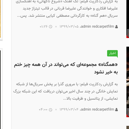
به گزارش ردکارپت فیلم: تک آهنگ «شروع ناگهانی» به آهنگسازی
علیرضا افکاری و خوانندگی علیرضا قربانی در قالب تیتراژ جدید
سریال «هم گناه» به کارگردانی مصطفی کیایی منتشر شد. پس...
01:26
۱۳۹۹/۰۳/۰۵
admin redcarpetfilm،
اخبار
«همگناه» مجموعه‌ای که می‌تواند در آن همه چیز ختم
به خیر نشود
به گزارش ردکارپت فیلم: با مروری گذرا بر پخش سریال‌ها از شبکه
نمایش خانگی در چند سال اخیر می‌توان دریافت که این شبکه بزرگ
نمایشی، از پتانسیل و ظرفیت بالا...
04:00
۱۳۹۹/۰۳/۰۴
admin redcarpetfilm،