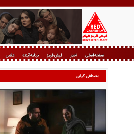
ف
ر
صفحه اصلی
اخبار
فرش قرمز
برنامه آینده
عکس
ش
ق
ر
مصطفی کیایی
م
ز