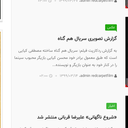
03:00
۱۳۹۹/۰۳/۲۷
admin redcarpetfilm،
عکس
گزارش تصویری سریال هم گناه
به گزارش ردکارپت فیلم: سریال هم گناه ساخته مصطفی کیایی
است که طبق معمول برادر خود محسن کیایی بازیگر محبوب سینما
را در کنار خود به عنوان بازیگر و نویسنده...
02:00
۱۳۹۹/۰۳/۱۴
admin redcarpetfilm،
اخبار
«شروع ناگهانی» علیرضا قربانی منتشر شد