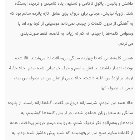
داشتن و بالیدن، پاتوقِ ناکامی و تسلیم، پناه ناامیدی و تردید، ایستگاه
شَک، زاویهٔ نیایش، مجالی برای دروغ، برای عشق. تازه پانزده سالم بود که
به آهنگی از درون کلمات را چیدم. نمی‌دانم موسیقی از کجا بود اما با
وسواس کلمه‌ها را چیدم، نه کم نه زیاد، به قاعده، فقط صورت‌بندی
می‌کردم.
همین کلمه‌هایی که تا چهارده سالگی بی‌مبالات ادا می‌شدند، آقا شده
بودند، اعتبار داشتند. با فعل و اسم و حرف خودمانی شده بودم. حالا جذبهٔ
آن‌ها بر ارادهٔ من غلبه داشت، حالا نیمی از عقل من در تصرف من بود،
نیمی در تصرفِ آنها.
حالا همه من نبودم، شرمسارانه دروغ می‌گفتم، گناهکارانه راست. از پانزده
سالگی به منطقِ زبان حمله‌ور شدم، در آرایش کلمه‌ها کوشیدم، به
توده‌های وهم‌آلودِ فکر نزدیک شدم. به روایت مرموز درونم پرداختم، همه
از کلمات ملایم صبح من می‌فهمیدند که شبِ پیش عاشق شده بودم. به