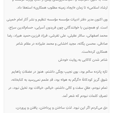
ارشاد اسلامی» تا زمان «ایجاد زمینه مطلوب همکاری» استعفا داد.
وی اکنون مدیر دفتر ادبیات مؤسسه مؤسسه تنظیم و نشر آثار امام خمینی
است. او همچنین با خوانندگانی چون فریدون آسرایی، حسام‌الدین سراج،
محمد اصفهانی، سالار عقیلی، علی تفرشی، فرزاد فرزین،حمید هیراد، رضا
صادقی، محسن یگانه، مجید اخشابی و محمد علیزاده در مقام شاعر
همکاری کرده‌است.
شاعر شدن کاکایی به روایت خودش
تازه پانزده سالم بود، بوی نجیبِ بچگی داشتم، هنوز در عضلاتِ پاهایم
شوقِ گریزِ کودکانهٔ «گرگم به هوا» بود، قدِ علمم نمی‌رسید به کتابخانه،
تمام نبودم، عقلِ سفت و کالی داشتم، خیالم، خیالات بود تخیل نبود، در
تصرفِ کلمات نبودم که شعر آمد.
دق می‌کردم اگر این نبود. لذتِ ساختن و پرداختن، یافتن و پروردن،