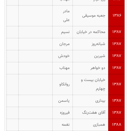
مادر
۱۳۸۶
جعبه موسیقی
علی
۱۳۸۷
محاکمه در خیابان
نسیم
۱۳۸۷
شبانه‌روز
مرجان
۱۳۸۷
شیرین
خودش
۱۳۸۷
دو خواهر
مهتاب
خیابان بیست و
۱۳۸۷
روانکاو
چهارم
۱۳۸۷
بیداری
یاسمن
۱۳۸۷
آقای هفت‌رنگ
فیروزه
۱۳۸۸
همبازی
نغمه