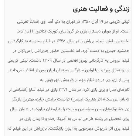
زندگی و فعالیت هنری
نیکی کریمی در ۱۹ آبان ۱۳۵۰ در تهران به دنیا آمد. وی اصالتاً تفرشی
است. او از دوران دبستان بازی در گروه‌های کوچک تئاتری را آغاز کرد.
نخستین نقش سینمایی‌اش را در سال ۱۳۶۸ در فیلم
وسوسه
به کارگردانی
جمشید حیدری به دست آورد. اما نخستین حضور جدی‌اش را می‌توان در
فیلم
عروس
به کارگردانی بهروز افخمی در سال ۱۳۶۹ دانست. نیکی کریمی
و ابوالفضل پورعرب را اولین ستارگان سینمای ایران پس از انقلاب می‌دانند.
پس از آن، وی در دو فیلم مهم از داریوش مهرجویی به
نام‌های
سارا
و
پری
بازی کرد. در سال ۱۳۷۱ بازی در فیلم
سارا
(اقتباسی از
«خانه عروسک» اثر هنریک ایبسن) توانست برایش جایزه بهترین بازیگر
زن جشنواره‌های سن سباستین و نانت را به ارمغان بیاورد. در همان سال
برای تحصیل در رشته طراحی لباس به آمریکا رفت و تا زمان بازی در
فیلم
پری
اثر داریوش مهرجویی به ایران بازنگشت. بازی‌اش در این فیلم که