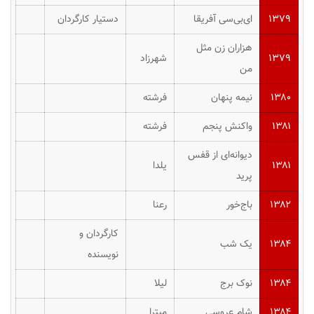
۱۳۷۹
ای‌بی‌سی آفریقا
دستیار کارگردان
هزاران زن مثل
۱۳۷۹
شهرزاد
من
۱۳۸۰
نیمه پنهان
فرشته
۱۳۸۱
واکنش پنجم
فرشته
دیوانه‌ای از قفس
۱۳۸۱
یلدا
پرید
۱۳۸۲
باج‌خور
رعنا
کارگردان و
۱۳۸۴
یک شب
نویسنده
۱۳۸۴
نوک برج
لیلا
۱۳۸۴
شام عروسی
میترا