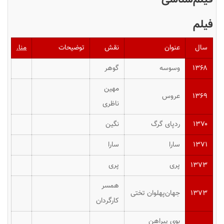
فیلم
سال
عنوان
نقش
توضیحات
منا.
۱۳۶۸
وسوسه
گوهر
مهین
۱۳۶۹
عروس
ناظری
۱۳۷۰
ردپای گرگ
نگین
۱۳۷۱
سارا
سارا
۱۳۷۳
پری
پری
همسر
۱۳۷۳
جهان‌پهلوان تختی
کارگردان
بوی پیراهن