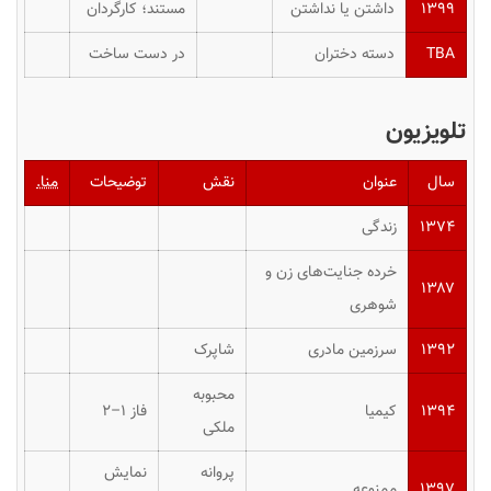
۱۳۹۹
داشتن یا نداشتن
مستند؛ کارگردان
TBA
دسته دختران
در دست ساخت
تلویزیون
سال
عنوان
نقش
توضیحات
منا.
۱۳۷۴
زندگی
خرده جنایت‌های زن و
۱۳۸۷
شوهری
۱۳۹۲
سرزمین مادری
شاپرک
محبوبه
۱۳۹۴
کیمیا
فاز ۱–۲
ملکی
پروانه
نمایش
۱۳۹۷
ممنوعه