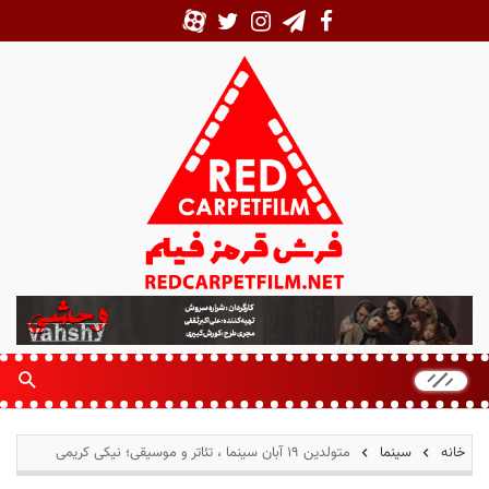
ف
ر
ش
ق
ر
م
خانه
سینما
متولدین ۱۹ آبان سینما ، تئاتر و موسیقی؛ نیکی کریمی
ز