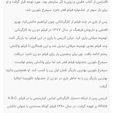
اقتباسی از کتاب «فرنی و زویی» اثر سلینجر بود، مورد توجه قرار گرفت و او
برای بار سوم در جشنواره فیلم فجر نامزد سیمرغ بلورین شد.
پس از بازی در چند فیلم از کارگردانانی چون ابراهیم حاتمی‌کیا، بهروز
افخمی و داریوش فرهنگ در سال ۱۳۷۷ در فیلم
دو زن
به کارگردانی
تهمینه میلانی بازی کرد. نیکی کریمی با بازی در این فیلم، به بازیگر ثابت
چند فیلم بعدی تهمینه میلانی تبدیل شد و این همکاری تا فیلم
واکنش
پنجم
ادامه یافت. وی برای پنجمین بار برای فیلم
دو زن
نامزد دریافت
سیمرغ بلورین جشنواره فیلم فجر شد اما برای
واکنش پنجم
توانست
سیمرغ بلورین بهترین بازیگر نقش اول زن را کسب کند. او همچنین جایزه
بهترین بازیگر زن را به خاطر بازی در
دو زن
از جشنواره تائورمینا ایتالیا
گرفت.
کریمی پس از اینکه دستیار کارگردانی عباس کیارستمی را در فیلم
A.B.C.
Africa
بر عهده گرفت، در سال ۱۳۸۰ فیلم کوتاه مستندی با عنوان
داشتن