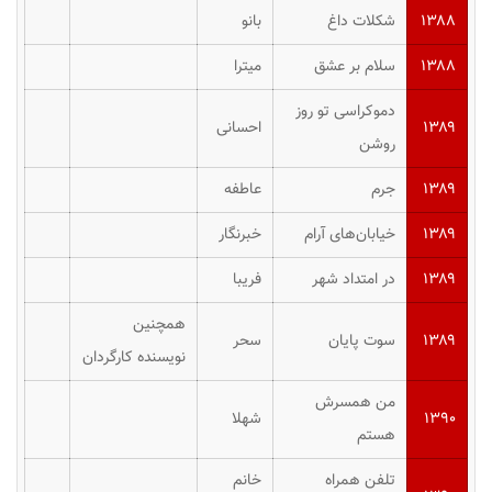
۱۳۸۸
شکلات داغ
بانو
۱۳۸۸
سلام بر عشق
میترا
دموکراسی تو روز
۱۳۸۹
احسانی
روشن
۱۳۸۹
جرم
عاطفه
۱۳۸۹
خیابان‌های آرام
خبرنگار
۱۳۸۹
در امتداد شهر
فریبا
همچنین
۱۳۸۹
سوت پایان
سحر
نویسنده کارگردان
من همسرش
۱۳۹۰
شهلا
هستم
تلفن همراه
خانم