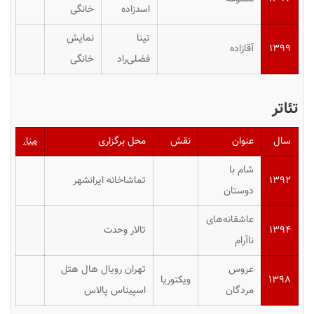
اسدزاده
خانگی
تینا
نمایش
۱۳۹۹
آقازاده
فضلی‌راد
خانگی
تئاتر
سال
عنوان
نقش
محل برگزاری
منا.
شام با
۱۳۹۲
تماشاخانه ایرانشهر
دوستان
عاشقانه‌های
۱۳۹۴
تالار وحدت
ناآرام
عروس
تهران رویال هال هتل
۱۳۹۸
ویکتوریا
مردگان
اسپیناس پالاس